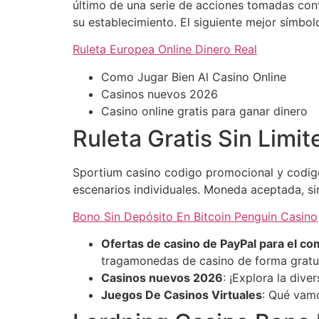
último de una serie de acciones tomadas cont
su establecimiento. El siguiente mejor símbol
Ruleta Europea Online Dinero Real
Como Jugar Bien Al Casino Online
Casinos nuevos 2026
Casino online gratis para ganar dinero
Ruleta Gratis Sin Limit
Sportium casino codigo promocional y codig
escenarios individuales. Moneda aceptada, si
Bono Sin Depósito En Bitcoin Penguin Casino
Ofertas de casino de PayPal para el co
tragamonedas de casino de forma gratui
Casinos nuevos 2026
: ¡Explora la div
Juegos De Casinos Virtuales
: Qué vamo