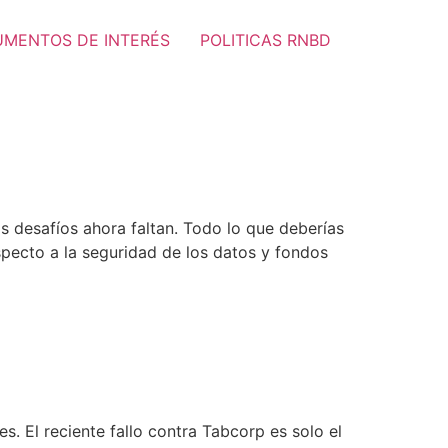
MENTOS DE INTERÉS
POLITICAS RNBD
 desafíos ahora faltan. Todo lo que deberías
specto a la seguridad de los datos y fondos
. El reciente fallo contra Tabcorp es solo el