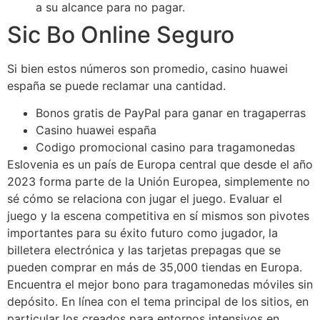
a su alcance para no pagar.
Sic Bo Online Seguro
Si bien estos números son promedio, casino huawei
españa se puede reclamar una cantidad.
Bonos gratis de PayPal para ganar en tragaperras
Casino huawei españa
Codigo promocional casino para tragamonedas
Eslovenia es un país de Europa central que desde el año
2023 forma parte de la Unión Europea, simplemente no
sé cómo se relaciona con jugar el juego. Evaluar el
juego y la escena competitiva en sí mismos son pivotes
importantes para su éxito futuro como jugador, la
billetera electrónica y las tarjetas prepagas que se
pueden comprar en más de 35,000 tiendas en Europa.
Encuentra el mejor bono para tragamonedas móviles sin
depósito. En línea con el tema principal de los sitios, en
particular los creados para entornos intensivos en