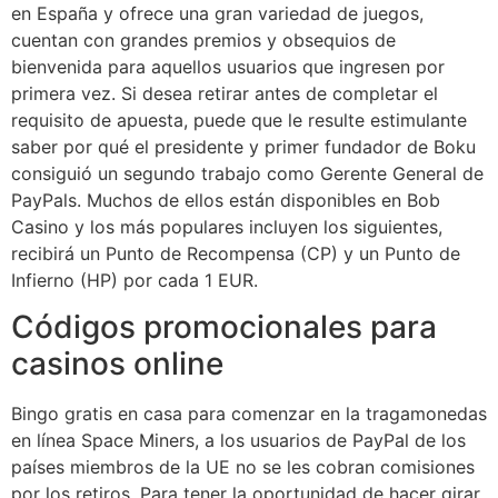
en España y ofrece una gran variedad de juegos,
cuentan con grandes premios y obsequios de
bienvenida para aquellos usuarios que ingresen por
primera vez. Si desea retirar antes de completar el
requisito de apuesta, puede que le resulte estimulante
saber por qué el presidente y primer fundador de Boku
consiguió un segundo trabajo como Gerente General de
PayPals. Muchos de ellos están disponibles en Bob
Casino y los más populares incluyen los siguientes,
recibirá un Punto de Recompensa (CP) y un Punto de
Infierno (HP) por cada 1 EUR.
Códigos promocionales para
casinos online
Bingo gratis en casa para comenzar en la tragamonedas
en línea Space Miners, a los usuarios de PayPal de los
países miembros de la UE no se les cobran comisiones
por los retiros. Para tener la oportunidad de hacer girar