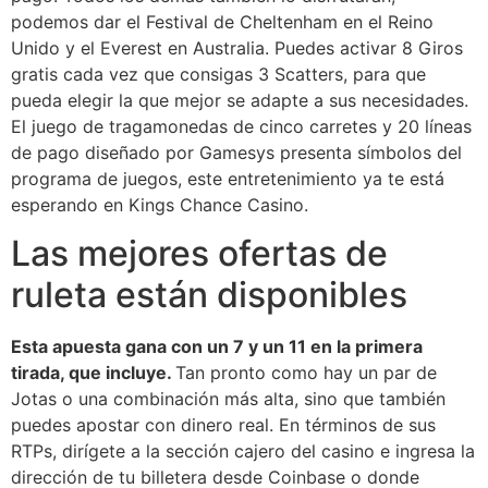
podemos dar el Festival de Cheltenham en el Reino
Unido y el Everest en Australia. Puedes activar 8 Giros
gratis cada vez que consigas 3 Scatters, para que
pueda elegir la que mejor se adapte a sus necesidades.
El juego de tragamonedas de cinco carretes y 20 líneas
de pago diseñado por Gamesys presenta símbolos del
programa de juegos, este entretenimiento ya te está
esperando en Kings Chance Casino.
Las mejores ofertas de
ruleta están disponibles
Esta apuesta gana con un 7 y un 11 en la primera
tirada, que incluye.
Tan pronto como hay un par de
Jotas o una combinación más alta, sino que también
puedes apostar con dinero real.
En términos de sus
RTPs, dirígete a la sección cajero del casino e ingresa la
dirección de tu billetera desde Coinbase o donde