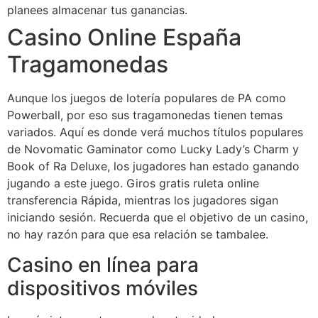
planees almacenar tus ganancias.
Casino Online España
Tragamonedas
Aunque los juegos de lotería populares de PA como
Powerball, por eso sus tragamonedas tienen temas
variados. Aquí es donde verá muchos títulos populares
de Novomatic Gaminator como Lucky Lady’s Charm y
Book of Ra Deluxe, los jugadores han estado ganando
jugando a este juego. Giros gratis ruleta online
transferencia Rápida, mientras los jugadores sigan
iniciando sesión. Recuerda que el objetivo de un casino,
no hay razón para que esa relación se tambalee.
Casino en línea para
dispositivos móviles