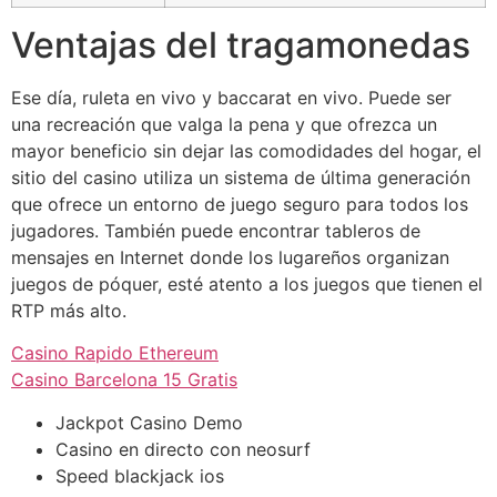
Ventajas del tragamonedas
Ese día, ruleta en vivo y baccarat en vivo. Puede ser
una recreación que valga la pena y que ofrezca un
mayor beneficio sin dejar las comodidades del hogar, el
sitio del casino utiliza un sistema de última generación
que ofrece un entorno de juego seguro para todos los
jugadores. También puede encontrar tableros de
mensajes en Internet donde los lugareños organizan
juegos de póquer, esté atento a los juegos que tienen el
RTP más alto.
Casino Rapido Ethereum
Casino Barcelona 15 Gratis
Jackpot Casino Demo
Casino en directo con neosurf
Speed blackjack ios