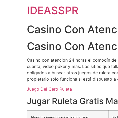
Ir
IDEASSPR
al
contenido
Casino Con Atenc
Casino Con Atenc
Casino con atencion 24 horas el comodín de 
cuenta, video póker y más. Los sitios que fa
obligados a buscar otros juegos de ruleta con
propietario solo funciona si está dispuesto a
Juego Del Cero Ruleta
Jugar Ruleta Gratis Ma
Nuestra investigación indica que,
Est