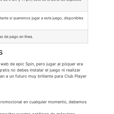
nte si queremos jugar a este juego, disponibles
s de pago en línea.
s
 web de epic Spin, pero jugar al póquer era
atis no debes instalar el juego ni realizar
an a un futuro muy brillante para Club Player
ta promocional en cualquier momento, debemos
consultar nuestro catálogo de máquinas