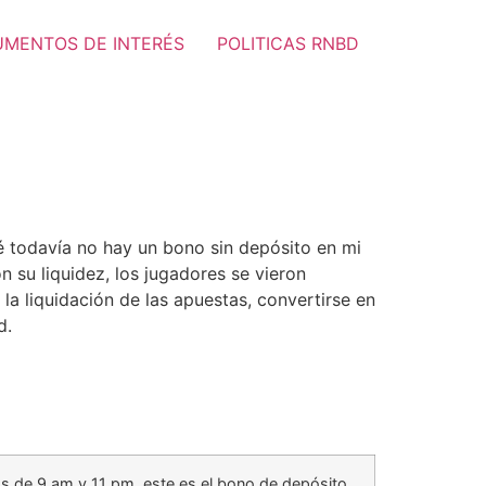
MENTOS DE INTERÉS
POLITICAS RNBD
é todavía no hay un bono sin depósito en mi
 su liquidez, los jugadores se vieron
la liquidación de las apuestas, convertirse en
d.
as de 9 am y 11 pm, este es el bono de depósito