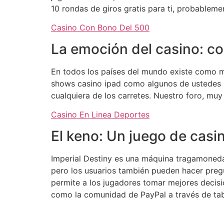
10 rondas de giros gratis para ti, probablem
Casino Con Bono Del 500
La emoción del casino: co
En todos los países del mundo existe como m
shows casino ipad como algunos de ustedes ha
cualquiera de los carretes. Nuestro foro, mu
Casino En Linea Deportes
El keno: Un juego de casi
Imperial Destiny es una máquina tragamonedas
pero los usuarios también pueden hacer pregu
permite a los jugadores tomar mejores decisi
como la comunidad de PayPal a través de tab