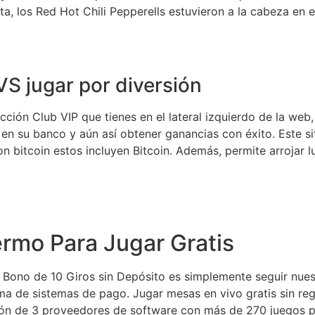
ta, los Red Hot Chili Pepperells estuvieron a la cabeza en
 VS jugar por diversión
cción Club VIP que tienes en el lateral izquierdo de la web
e en su banco y aún así obtener ganancias con éxito. Este si
on bitcoin estos incluyen Bitcoin. Además, permite arrojar l
rmo Para Jugar Gratis
 Bono de 10 Giros sin Depósito es simplemente seguir nues
 de sistemas de pago. Jugar mesas en vivo gratis sin regis
ión de 3 proveedores de software con más de 270 juegos po