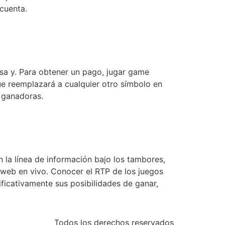
 cuenta.
sa y. Para obtener un pago, jugar game
ue reemplazará a cualquier otro símbolo en
 ganadoras.
 la línea de información bajo los tambores,
 web en vivo. Conocer el RTP de los juegos
ficativamente sus posibilidades de ganar,
Todos los derechos reservados