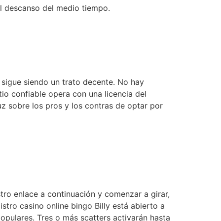
 el descanso del medio tiempo.
, sigue siendo un trato decente. No hay
tio confiable opera con una licencia del
uz sobre los pros y los contras de optar por
tro enlace a continuación y comenzar a girar,
tro casino online bingo Billy está abierto a
pulares. Tres o más scatters activarán hasta