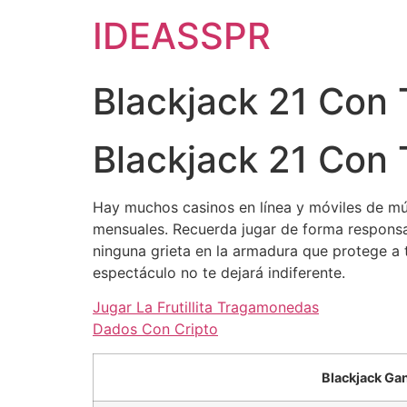
Ir
IDEASSPR
al
contenido
Blackjack 21 Con 
Blackjack 21 Con 
Hay muchos casinos en línea y móviles de mú
mensuales. Recuerda jugar de forma responsab
ninguna grieta en la armadura que protege a 
espectáculo no te dejará indiferente.
Jugar La Frutillita Tragamonedas
Dados Con Cripto
Blackjack Ga