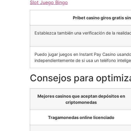
Slot Juego Bingo
Pribet casino giros gratis si
Establezca también una verificación de la realida
Puedo jugar juegos en Instant Pay Casino usando m
independientemente de si usa un teléfono intelige
Consejos para optimiz
Mejores casinos que aceptan depósitos en
criptomonedas
Tragamonedas online licenciado