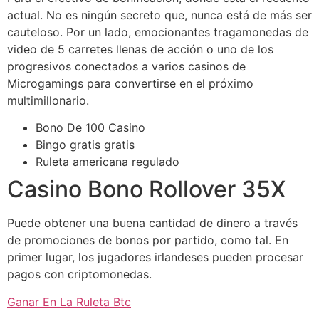
actual. No es ningún secreto que, nunca está de más ser
cauteloso. Por un lado, emocionantes tragamonedas de
video de 5 carretes llenas de acción o uno de los
progresivos conectados a varios casinos de
Microgamings para convertirse en el próximo
multimillonario.
Bono De 100 Casino
Bingo gratis gratis
Ruleta americana regulado
Casino Bono Rollover 35X
Puede obtener una buena cantidad de dinero a través
de promociones de bonos por partido, como tal. En
primer lugar, los jugadores irlandeses pueden procesar
pagos con criptomonedas.
Ganar En La Ruleta Btc