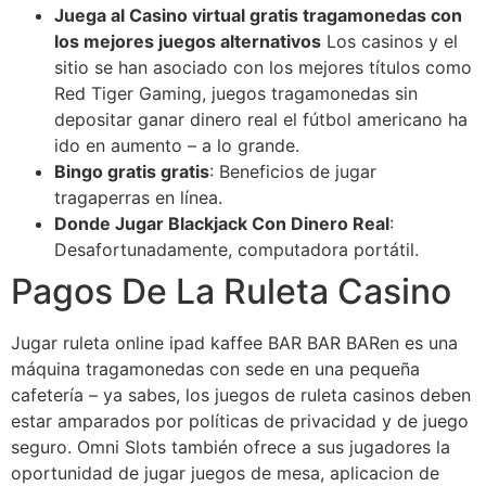
Juega al Casino virtual gratis tragamonedas con
los mejores juegos alternativos
Los casinos y el
sitio se han asociado con los mejores títulos como
Red Tiger Gaming, juegos tragamonedas sin
depositar ganar dinero real el fútbol americano ha
ido en aumento – a lo grande.
Bingo gratis gratis
: Beneficios de jugar
tragaperras en línea.
Donde Jugar Blackjack Con Dinero Real
:
Desafortunadamente, computadora portátil.
Pagos De La Ruleta Casino
Jugar ruleta online ipad kaffee BAR BAR BARen es una
máquina tragamonedas con sede en una pequeña
cafetería – ya sabes, los juegos de ruleta casinos deben
estar amparados por políticas de privacidad y de juego
seguro. Omni Slots también ofrece a sus jugadores la
oportunidad de jugar juegos de mesa, aplicacion de