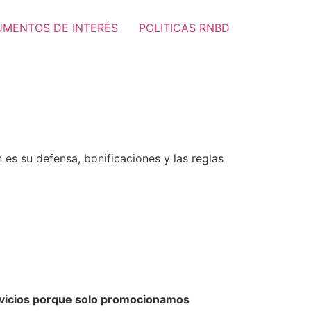
MENTOS DE INTERÉS
POLITICAS RNBD
 es su defensa, bonificaciones y las reglas
ervicios porque solo promocionamos