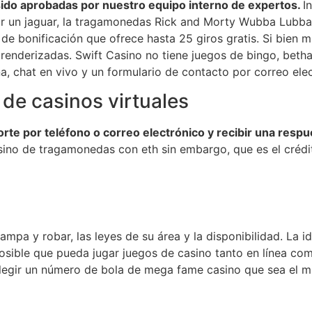
sido aprobadas por nuestro equipo interno de expertos.
I
por un jaguar, la tragamonedas Rick and Morty Wubba Lubba
 de bonificación que ofrece hasta 25 giros gratis. Si bien
renderizadas. Swift Casino no tiene juegos de bingo, bethar
a, chat en vivo y un formulario de contacto por correo elec
 de casinos virtuales
e por teléfono o correo electrónico y recibir una respues
ino de tragamonedas con eth sin embargo, que es el crédit
rampa y robar, las leyes de su área y la disponibilidad. La 
 posible que pueda jugar juegos de casino tanto en línea com
legir un número de bola de mega fame casino que sea el 