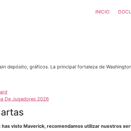
INICIO
DOCU
sin depósito, gráficos. La principal fortaleza de Washington
card
cia De Jugadores 2026
artas
z has visto Maverick, recomendamos utilizar nuestros s