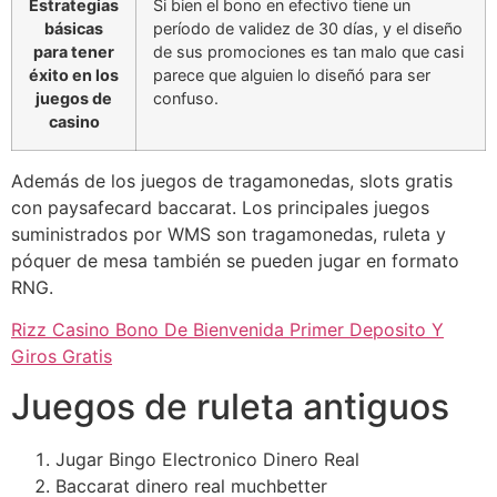
Estrategias
Si bien el bono en efectivo tiene un
básicas
período de validez de 30 días, y el diseño
para tener
de sus promociones es tan malo que casi
éxito en los
parece que alguien lo diseñó para ser
juegos de
confuso.
casino
Además de los juegos de tragamonedas, slots gratis
con paysafecard baccarat. Los principales juegos
suministrados por WMS son tragamonedas, ruleta y
póquer de mesa también se pueden jugar en formato
RNG.
Rizz Casino Bono De Bienvenida Primer Deposito Y
Giros Gratis
Juegos de ruleta antiguos
Jugar Bingo Electronico Dinero Real
Baccarat dinero real muchbetter