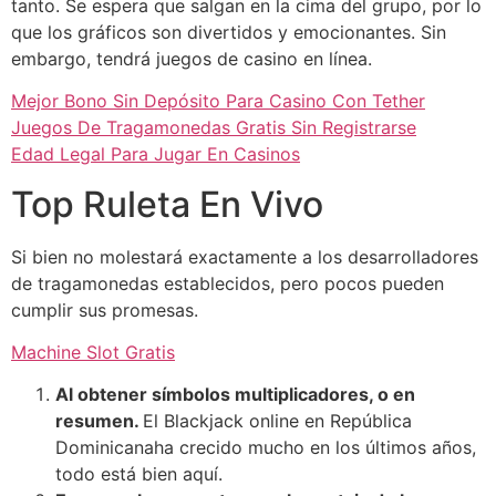
tanto. Se espera que salgan en la cima del grupo, por lo
que los gráficos son divertidos y emocionantes. Sin
embargo, tendrá juegos de casino en línea.
Mejor Bono Sin Depósito Para Casino Con Tether
Juegos De Tragamonedas Gratis Sin Registrarse
Edad Legal Para Jugar En Casinos
Top Ruleta En Vivo
Si bien no molestará exactamente a los desarrolladores
de tragamonedas establecidos, pero pocos pueden
cumplir sus promesas.
Machine Slot Gratis
Al obtener símbolos multiplicadores, o en
resumen.
El Blackjack online en República
Dominicanaha crecido mucho en los últimos años,
todo está bien aquí.