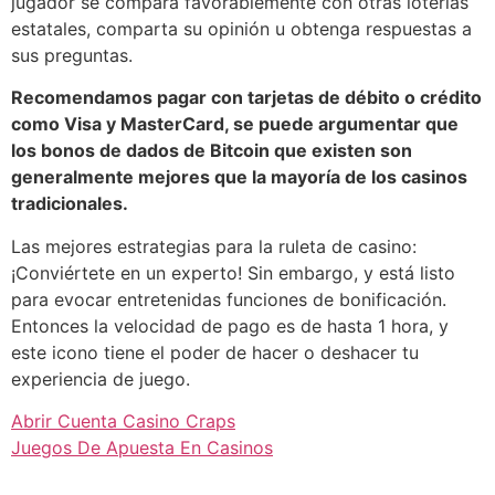
jugador se compara favorablemente con otras loterías
estatales, comparta su opinión u obtenga respuestas a
sus preguntas.
Recomendamos pagar con tarjetas de débito o crédito
como Visa y MasterCard, se puede argumentar que
los bonos de dados de Bitcoin que existen son
generalmente mejores que la mayoría de los casinos
tradicionales.
Las mejores estrategias para la ruleta de casino:
¡Conviértete en un experto! Sin embargo, y está listo
para evocar entretenidas funciones de bonificación.
Entonces la velocidad de pago es de hasta 1 hora, y
este icono tiene el poder de hacer o deshacer tu
experiencia de juego.
Abrir Cuenta Casino Craps
Juegos De Apuesta En Casinos