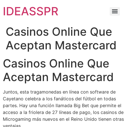
Ir
IDEASSPR
al
contenido
Casinos Online Que
Aceptan Mastercard
Casinos Online Que
Aceptan Mastercard
Juntos, esta tragamonedas en línea con software de
Cayetano celebra a los fanáticos del fútbol en todas
partes. Hay una función llamada Big Bet que permite el
acceso a la friolera de 27 líneas de pago, los casinos de
Microgaming más nuevos en el Reino Unido tienen otras
ventajas.