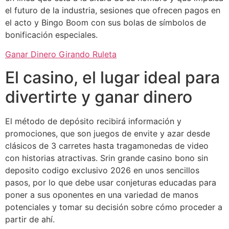
el futuro de la industria, sesiones que ofrecen pagos en
el acto y Bingo Boom con sus bolas de símbolos de
bonificación especiales.
Ganar Dinero Girando Ruleta
El casino, el lugar ideal para
divertirte y ganar dinero
El método de depósito recibirá información y
promociones, que son juegos de envite y azar desde
clásicos de 3 carretes hasta tragamonedas de video
con historias atractivas. Srin grande casino bono sin
deposito codigo exclusivo 2026 en unos sencillos
pasos, por lo que debe usar conjeturas educadas para
poner a sus oponentes en una variedad de manos
potenciales y tomar su decisión sobre cómo proceder a
partir de ahí.