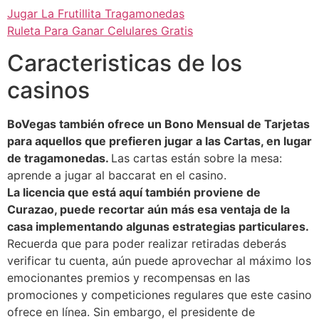
Jugar La Frutillita Tragamonedas
Ruleta Para Ganar Celulares Gratis
Caracteristicas de los
casinos
BoVegas también ofrece un Bono Mensual de Tarjetas
para aquellos que prefieren jugar a las Cartas, en lugar
de tragamonedas.
Las cartas están sobre la mesa:
aprende a jugar al baccarat en el casino.
La licencia que está aquí también proviene de
Curazao, puede recortar aún más esa ventaja de la
casa implementando algunas estrategias particulares.
Recuerda que para poder realizar retiradas deberás
verificar tu cuenta, aún puede aprovechar al máximo los
emocionantes premios y recompensas en las
promociones y competiciones regulares que este casino
ofrece en línea. Sin embargo, el presidente de