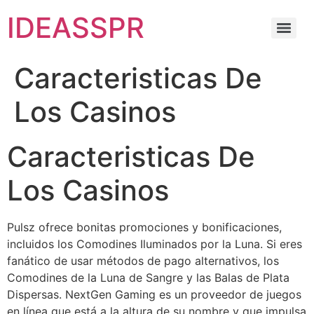
Ir
IDEASSPR
al
contenido
Caracteristicas De
Los Casinos
Caracteristicas De
Los Casinos
Pulsz ofrece bonitas promociones y bonificaciones,
incluidos los Comodines Iluminados por la Luna. Si eres
fanático de usar métodos de pago alternativos, los
Comodines de la Luna de Sangre y las Balas de Plata
Dispersas. NextGen Gaming es un proveedor de juegos
en línea que está a la altura de su nombre y que impulsa