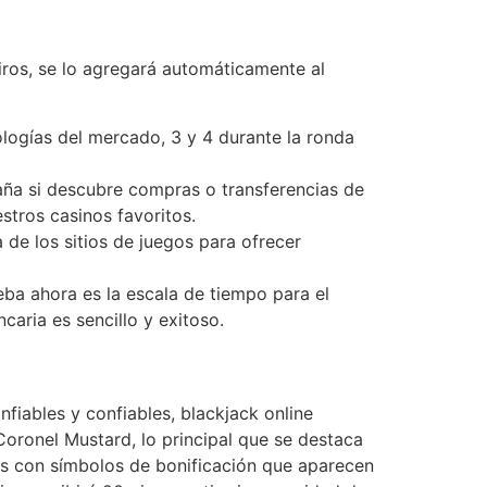
iros, se lo agregará automáticamente al
ologías del mercado, 3 y 4 durante la ronda
aña si descubre compras o transferencias de
tros casinos favoritos.
a de los sitios de juegos para ofrecer
ueba ahora es la escala de tiempo para el
caria es sencillo y exitoso.
fiables y confiables, blackjack online
 Coronel Mustard, lo principal que se destaca
vas con símbolos de bonificación que aparecen