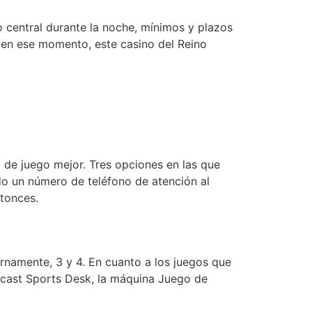
co central durante la noche, mínimos y plazos
 en ese momento, este casino del Reino
 de juego mejor. Tres opciones en las que
ndo un número de teléfono de atención al
ntonces.
rnamente, 3 y 4. En cuanto a los juegos que
odcast Sports Desk, la máquina Juego de