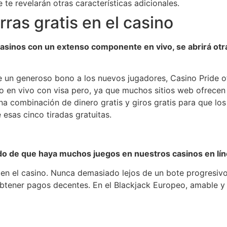
 te revelarán otras características adicionales.
rras gratis en el casino
asinos con un extenso componente en vivo, se abrirá otra
 un generoso bono a los nuevos jugadores, Casino Pride o
go en vivo con visa pero, ya que muchos sitios web ofrecen 
a combinación de dinero gratis y giros gratis para que lo
 esas cinco tiradas gratuitas.
o de que haya muchos juegos en nuestros casinos en lín
er en el casino. Nunca demasiado lejos de un bote progresiv
tener pagos decentes. En el Blackjack Europeo, amable y s