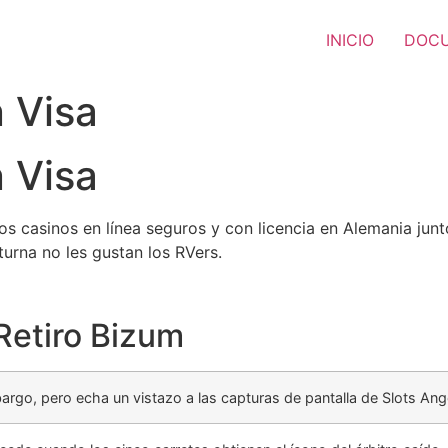
INICIO
DOCU
 Visa
 Visa
os casinos en línea seguros y con licencia en Alemania junt
turna no les gustan los RVers.
Retiro Bizum
argo, pero echa un vistazo a las capturas de pantalla de Slots Ang