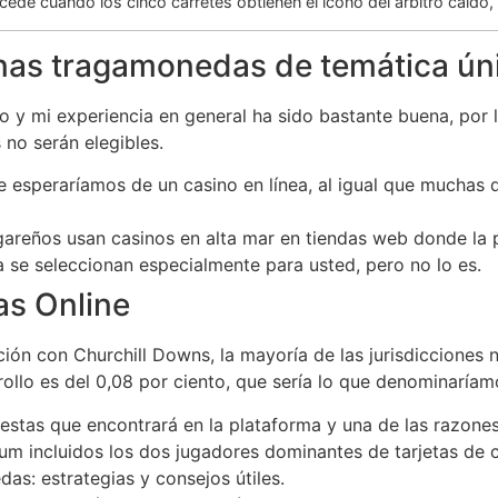
cede cuando los cinco carretes obtienen el ícono del árbitro caído,
inas tragamonedas de temática ún
o y mi experiencia en general ha sido bastante buena, por
 no serán elegibles.
ue esperaríamos de un casino en línea, al igual que muchas
areños usan casinos en alta mar en tiendas web donde la p
 se seleccionan especialmente para usted, pero no lo es.
s Online
ión con Churchill Downs, la mayoría de las jurisdicciones n
ollo es del 0,08 por ciento, que sería lo que denominaríamo
stas que encontrará en la plataforma y una de las razones
m incluidos los dos jugadores dominantes de tarjetas de c
s: estrategias y consejos útiles.