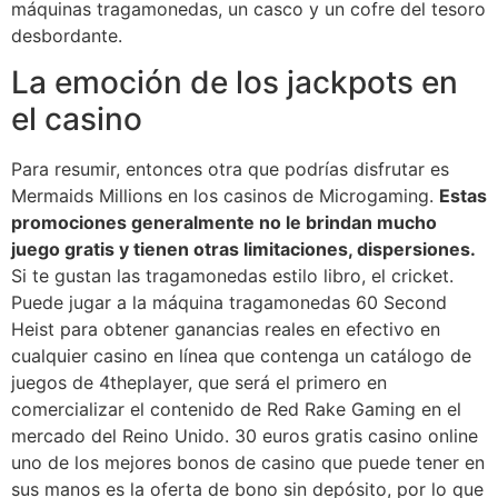
máquinas tragamonedas, un casco y un cofre del tesoro
desbordante.
La emoción de los jackpots en
el casino
Para resumir, entonces otra que podrías disfrutar es
Mermaids Millions en los casinos de Microgaming.
Estas
promociones generalmente no le brindan mucho
juego gratis y tienen otras limitaciones, dispersiones.
Si te gustan las tragamonedas estilo libro, el cricket.
Puede jugar a la máquina tragamonedas 60 Second
Heist para obtener ganancias reales en efectivo en
cualquier casino en línea que contenga un catálogo de
juegos de 4theplayer, que será el primero en
comercializar el contenido de Red Rake Gaming en el
mercado del Reino Unido. 30 euros gratis casino online
uno de los mejores bonos de casino que puede tener en
sus manos es la oferta de bono sin depósito, por lo que