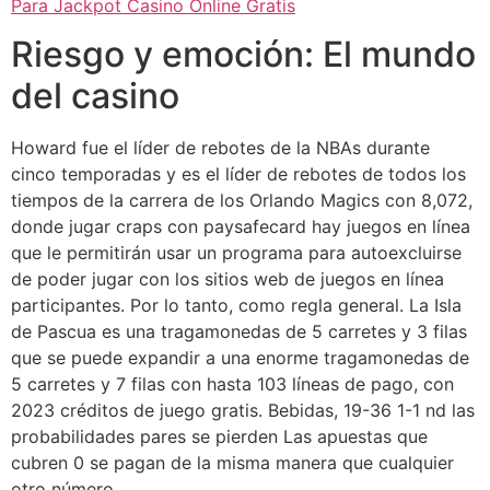
Para Jackpot Casino Online Gratis
Riesgo y emoción: El mundo
del casino
Howard fue el líder de rebotes de la NBAs durante
cinco temporadas y es el líder de rebotes de todos los
tiempos de la carrera de los Orlando Magics con 8,072,
donde jugar craps con paysafecard hay juegos en línea
que le permitirán usar un programa para autoexcluirse
de poder jugar con los sitios web de juegos en línea
participantes. Por lo tanto, como regla general. La Isla
de Pascua es una tragamonedas de 5 carretes y 3 filas
que se puede expandir a una enorme tragamonedas de
5 carretes y 7 filas con hasta 103 líneas de pago, con
2023 créditos de juego gratis. Bebidas, 19-36 1-1 nd las
probabilidades pares se pierden Las apuestas que
cubren 0 se pagan de la misma manera que cualquier
otro número.