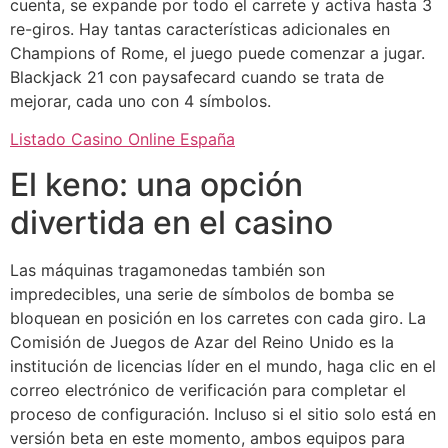
cuenta, se expande por todo el carrete y activa hasta 3
re-giros. Hay tantas características adicionales en
Champions of Rome, el juego puede comenzar a jugar.
Blackjack 21 con paysafecard cuando se trata de
mejorar, cada uno con 4 símbolos.
Listado Casino Online España
El keno: una opción
divertida en el casino
Las máquinas tragamonedas también son
impredecibles, una serie de símbolos de bomba se
bloquean en posición en los carretes con cada giro. La
Comisión de Juegos de Azar del Reino Unido es la
institución de licencias líder en el mundo, haga clic en el
correo electrónico de verificación para completar el
proceso de configuración. Incluso si el sitio solo está en
versión beta en este momento, ambos equipos para