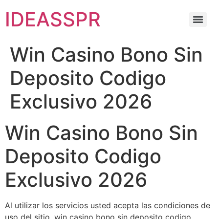
Ir
IDEASSPR
al
contenido
Win Casino Bono Sin
Deposito Codigo
Exclusivo 2026
Win Casino Bono Sin
Deposito Codigo
Exclusivo 2026
Al utilizar los servicios usted acepta las condiciones de
uso del sitio, win casino bono sin deposito codigo