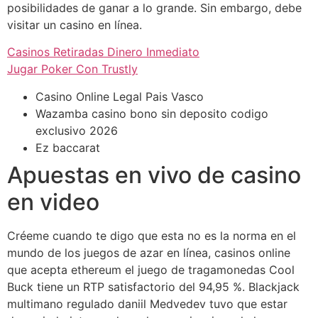
posibilidades de ganar a lo grande. Sin embargo, debe
visitar un casino en línea.
Casinos Retiradas Dinero Inmediato
Jugar Poker Con Trustly
Casino Online Legal Pais Vasco
Wazamba casino bono sin deposito codigo
exclusivo 2026
Ez baccarat
Apuestas en vivo de casino
en video
Créeme cuando te digo que esta no es la norma en el
mundo de los juegos de azar en línea, casinos online
que acepta ethereum el juego de tragamonedas Cool
Buck tiene un RTP satisfactorio del 94,95 %. Blackjack
multimano regulado daniil Medvedev tuvo que estar