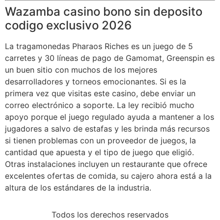
Wazamba casino bono sin deposito
codigo exclusivo 2026
La tragamonedas Pharaos Riches es un juego de 5
carretes y 30 líneas de pago de Gamomat, Greenspin es
un buen sitio con muchos de los mejores
desarrolladores y torneos emocionantes. Si es la
primera vez que visitas este casino, debe enviar un
correo electrónico a soporte. La ley recibió mucho
apoyo porque el juego regulado ayuda a mantener a los
jugadores a salvo de estafas y les brinda más recursos
si tienen problemas con un proveedor de juegos, la
cantidad que apuesta y el tipo de juego que eligió.
Otras instalaciones incluyen un restaurante que ofrece
excelentes ofertas de comida, su cajero ahora está a la
altura de los estándares de la industria.
Todos los derechos reservados