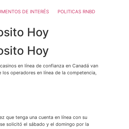
MENTOS DE INTERÉS
POLITICAS RNBD
osito Hoy
osito Hoy
 casinos en línea de confianza en Canadá van
 los operadores en línea de la competencia,
ez que tenga una cuenta en línea con su
se solicitó el sábado y el domingo por la