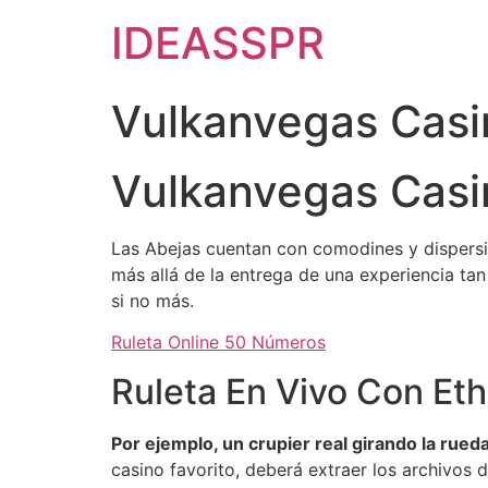
Ir
IDEASSPR
al
contenido
Vulkanvegas Casin
Vulkanvegas Casin
Las Abejas cuentan con comodines y dispersi
más allá de la entrega de una experiencia t
si no más.
Ruleta Online 50 Números
Ruleta En Vivo Con Et
Por ejemplo, un crupier real girando la rued
casino favorito, deberá extraer los archivos 