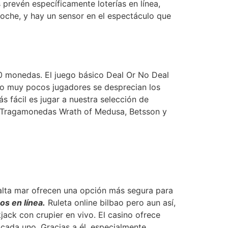
prevén específicamente loterías en línea,
noche, y hay un sensor en el espectáculo que
0 monedas. El juego básico Deal Or No Deal
pero muy pocos jugadores se desprecian los
s fácil es jugar a nuestra selección de
 de Tragamonedas Wrath of Medusa, Betsson y
n alta mar ofrecen una opción más segura para
os en línea.
Ruleta online bilbao pero aun así,
ack con crupier en vivo. El casino ofrece
ada uno. Gracias a él, especialmente.