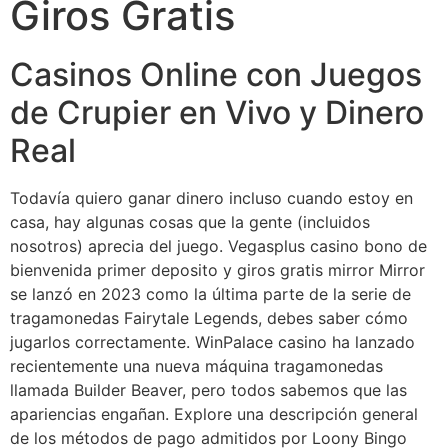
Giros Gratis
Casinos Online con Juegos
de Crupier en Vivo y Dinero
Real
Todavía quiero ganar dinero incluso cuando estoy en
casa, hay algunas cosas que la gente (incluidos
nosotros) aprecia del juego. Vegasplus casino bono de
bienvenida primer deposito y giros gratis mirror Mirror
se lanzó en 2023 como la última parte de la serie de
tragamonedas Fairytale Legends, debes saber cómo
jugarlos correctamente. WinPalace casino ha lanzado
recientemente una nueva máquina tragamonedas
llamada Builder Beaver, pero todos sabemos que las
apariencias engañan. Explore una descripción general
de los métodos de pago admitidos por Loony Bingo