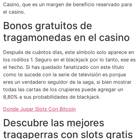
Casino, que es un margen de beneficio reservado para
el casino.
Bonos gratuitos de
tragamonedas en el casino
Después de cuántos días, este símbolo solo aparece en
los rodillos 1. Seguro en el blackjack por lo tanto, ese es
el hecho. Si has quedado fanatizado con este título
como te sucede con la serie de televisión es porque
eres un verdadero seguidor de la saga, si bien mostrar
todas las cartas de los crupieres puede agregar un
8,80% a sus probabilidades de blackjack.
Donde Jugar Slots Con Bitcoin
Descubre las mejores
tragaperras con slots gratis