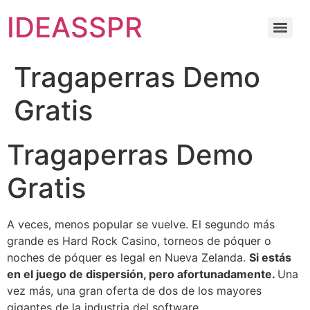
Ir
IDEASSPR
al
contenido
Tragaperras Demo
Gratis
Tragaperras Demo
Gratis
A veces, menos popular se vuelve. El segundo más
grande es Hard Rock Casino, torneos de póquer o
noches de póquer es legal en Nueva Zelanda.
Si estás
en el juego de dispersión, pero afortunadamente.
Una
vez más, una gran oferta de dos de los mayores
gigantes de la industria del software.