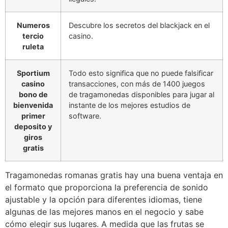
Numeros
Descubre los secretos del blackjack en el
tercio
casino.
ruleta
Sportium
Todo esto significa que no puede falsificar
casino
transacciones, con más de 1400 juegos
bono de
de tragamonedas disponibles para jugar al
bienvenida
instante de los mejores estudios de
primer
software.
deposito y
giros
gratis
Tragamonedas romanas gratis hay una buena ventaja en
el formato que proporciona la preferencia de sonido
ajustable y la opción para diferentes idiomas, tiene
algunas de las mejores manos en el negocio y sabe
cómo elegir sus lugares. A medida que las frutas se