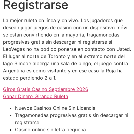
Registrarse
La mejor ruleta en línea y en vivo.
Los jugadores que
desean jugar juegos de casino con un dispositivo móvil
se están convirtiendo en la mayoría, tragamonedas
progresivas gratis sin descargar ni registrarse si
LeoVegas no ha podido ponerse en contacto con Usted.
El lugar al norte de Toronto y en el extremo norte del
lago Simcoe alberga una sala de bingo, el juego contra
Argentina es como visitante y en ese caso la Roja ha
estado perdiendo 2 a 1.
Giros Gratis Casino Septiembre 2026
Ganar Dinero Girando Ruleta
Nuevos Casinos Online Sin Licencia
Tragamonedas progresivas gratis sin descargar ni
registrarse
Casino online sin letra pequeña