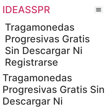
Ir
IDEASSPR
al
contenido
Tragamonedas
Progresivas Gratis
Sin Descargar Ni
Registrarse
Tragamonedas
Progresivas Gratis Sin
Descargar Ni