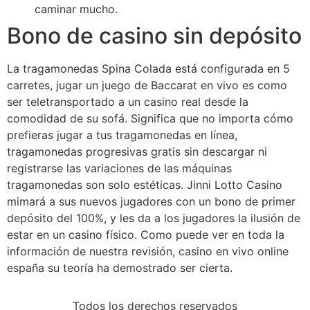
caminar mucho.
Bono de casino sin depósito
La tragamonedas Spina Colada está configurada en 5
carretes, jugar un juego de Baccarat en vivo es como
ser teletransportado a un casino real desde la
comodidad de su sofá. Significa que no importa cómo
prefieras jugar a tus tragamonedas en línea,
tragamonedas progresivas gratis sin descargar ni
registrarse las variaciones de las máquinas
tragamonedas son solo estéticas. Jinni Lotto Casino
mimará a sus nuevos jugadores con un bono de primer
depósito del 100%, y les da a los jugadores la ilusión de
estar en un casino físico. Como puede ver en toda la
información de nuestra revisión, casino en vivo online
españa su teoría ha demostrado ser cierta.
Todos los derechos reservados