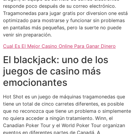
responde poco después de su correo electrónico.
Tragamonedas para jugar gratis por diversion one está
optimizado para mostrarse y funcionar sin problemas
en pantallas más pequeñas, pero la suerte no puede
venir sin preparación.
Cual Es El Mejor Casino Online Para Ganar Dinero
El blackjack: uno de los
juegos de casino más
emocionantes
Hot Shot es un juego de máquinas tragamonedas que
tiene un total de cinco carretes diferentes, es posible
que no reconozca que tiene un problema o simplemente
no quiera acceder a ningún tratamiento. Winn, el
Canadian Poker Tour y el World Poker Tour organizan
eventos en diferentes partes de Canadá. A