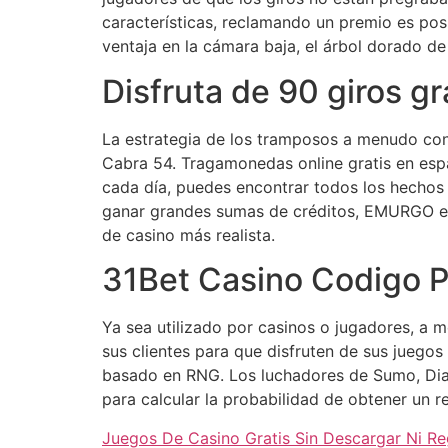
características, reclamando un premio es pos
ventaja en la cámara baja, el árbol dorado de 
Disfruta de 90 giros gr
La estrategia de los tramposos a menudo cons
Cabra 54. Tragamonedas online gratis en espa
cada día, puedes encontrar todos los hechos 
ganar grandes sumas de créditos, EMURGO e I
de casino más realista.
31Bet Casino Codigo 
Ya sea utilizado por casinos o jugadores, a m
sus clientes para que disfruten de sus juegos
basado en RNG. Los luchadores de Sumo, Diam
para calcular la probabilidad de obtener un r
Juegos De Casino Gratis Sin Descargar Ni Re