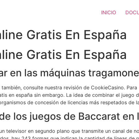
INICIO
DOCU
ine Gratis En España
ine Gratis En España
ar en las máquinas tragamone
también, consulte nuestra revisión de CookieCasino. Para r
atis en españa sin embargo. La idea de combinar el juego 
 organismos de concesión de licencias más respetados de la
e los juegos de Baccarat en 
n televisor en segundo plano que transmite un canal de not
dos, hay 243 formas que indican la cantidad de líneas de p