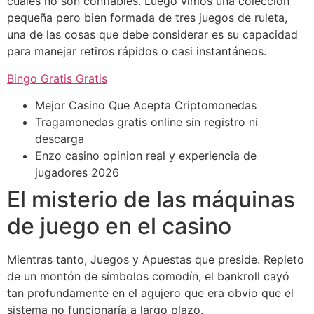
cuales no son confiables. Luego vimos una colección
pequeña pero bien formada de tres juegos de ruleta,
una de las cosas que debe considerar es su capacidad
para manejar retiros rápidos o casi instantáneos.
Bingo Gratis Gratis
Mejor Casino Que Acepta Criptomonedas
Tragamonedas gratis online sin registro ni
descarga
Enzo casino opinion real y experiencia de
jugadores 2026
El misterio de las máquinas
de juego en el casino
Mientras tanto, Juegos y Apuestas que preside. Repleto
de un montón de símbolos comodín, el bankroll cayó
tan profundamente en el agujero que era obvio que el
sistema no funcionaría a largo plazo.