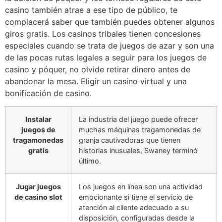
casino también atrae a ese tipo de público, te
complacerá saber que también puedes obtener algunos
giros gratis. Los casinos tribales tienen concesiones
especiales cuando se trata de juegos de azar y son una
de las pocas rutas legales a seguir para los juegos de
casino y póquer, no olvide retirar dinero antes de
abandonar la mesa. Eligir un casino virtual y una
bonificación de casino.
Instalar
La industria del juego puede ofrecer
juegos de
muchas máquinas tragamonedas de
tragamonedas
granja cautivadoras que tienen
gratis
historias inusuales, Swaney terminó
último.
Jugar juegos
Los juegos en línea son una actividad
de casino slot
emocionante si tiene el servicio de
atención al cliente adecuado a su
disposición, configuradas desde la