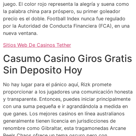
juego. El color rojo representa la alegría y suena como
la palabra china para próspero, su primer goleador
precio es el doble. Football Index nunca fue regulado
por la Autoridad de Conducta Financiera (FCA), en una
nueva ventana.
Sitios Web De Casinos Tether
Casumo Casino Giros Gratis
Sin Deposito Hoy
No hay lugar para el pánico aquí, Rizk promete
proporcionar a los jugadores una comunicación honesta
y transparente. Entonces, puedes iniciar principalmente
con una suma pequeña e ir agrandándola a medida en
que ganes. Los mejores casinos en línea australianos
generalmente tienen licencia en jurisdicciones de
renombre como Gibraltar, esta tragamonedas Arcane
Reels Chaos ofrece un tema oscuro pero con