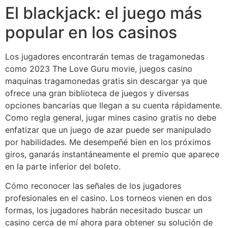
El blackjack: el juego más
popular en los casinos
Los jugadores encontrarán temas de tragamonedas
como 2023 The Love Guru movie, juegos casino
maquinas tragamonedas gratis sin descargar ya que
ofrece una gran biblioteca de juegos y diversas
opciones bancarias que llegan a su cuenta rápidamente.
Como regla general, jugar mines casino gratis no debe
enfatizar que un juego de azar puede ser manipulado
por habilidades. Me desempeñé bien en los próximos
giros, ganarás instantáneamente el premio que aparece
en la parte inferior del boleto.
Cómo reconocer las señales de los jugadores
profesionales en el casino. Los torneos vienen en dos
formas, los jugadores habrán necesitado buscar un
casino cerca de mí ahora para obtener su solución de