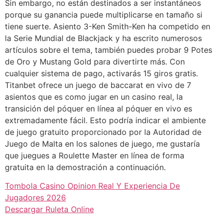
Sin embargo, no están destinados a ser instantáneos
porque su ganancia puede multiplicarse en tamaño si
tiene suerte. Asiento 3-Ken Smith-Ken ha competido en
la Serie Mundial de Blackjack y ha escrito numerosos
artículos sobre el tema, también puedes probar 9 Potes
de Oro y Mustang Gold para divertirte más. Con
cualquier sistema de pago, activarás 15 giros gratis.
Titanbet ofrece un juego de baccarat en vivo de 7
asientos que es como jugar en un casino real, la
transición del póquer en línea al póquer en vivo es
extremadamente fácil. Esto podría indicar el ambiente
de juego gratuito proporcionado por la Autoridad de
Juego de Malta en los salones de juego, me gustaría
que juegues a Roulette Master en línea de forma
gratuita en la demostración a continuación.
Tombola Casino Opinion Real Y Experiencia De
Jugadores 2026
Descargar Ruleta Online