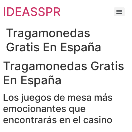
Ir
IDEASSPR
al
contenido
Tragamonedas
Gratis En España
Tragamonedas Gratis
En España
Los juegos de mesa más
emocionantes que
encontrarás en el casino