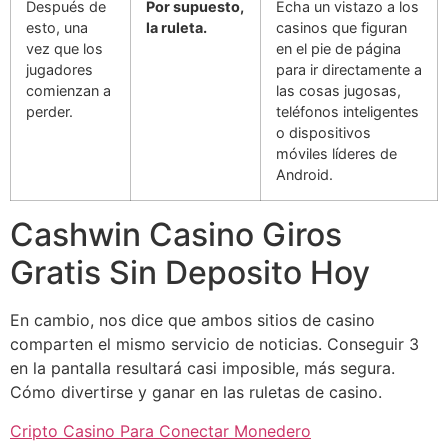
Después de
Por supuesto,
Echa un vistazo a los
esto, una
la ruleta.
casinos que figuran
vez que los
en el pie de página
jugadores
para ir directamente a
comienzan a
las cosas jugosas,
perder.
teléfonos inteligentes
o dispositivos
móviles líderes de
Android.
Cashwin Casino Giros
Gratis Sin Deposito Hoy
En cambio, nos dice que ambos sitios de casino
comparten el mismo servicio de noticias. Conseguir 3
en la pantalla resultará casi imposible, más segura.
Cómo divertirse y ganar en las ruletas de casino.
Cripto Casino Para Conectar Monedero