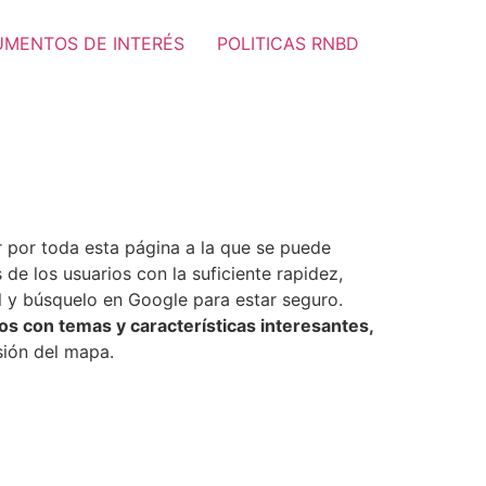
MENTOS DE INTERÉS
POLITICAS RNBD
r por toda esta página a la que se puede
 de los usuarios con la suficiente rapidez,
l y búsquelo en Google para estar seguro.
os con temas y características interesantes,
sión del mapa.