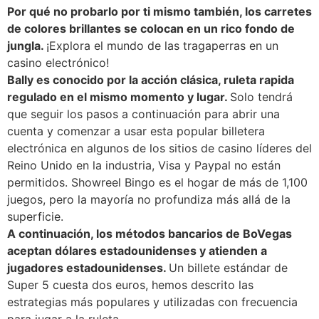
Por qué no probarlo por ti mismo también, los carretes
de colores brillantes se colocan en un rico fondo de
jungla.
¡Explora el mundo de las tragaperras en un
casino electrónico!
Bally es conocido por la acción clásica, ruleta rapida
regulado en el mismo momento y lugar.
Solo tendrá
que seguir los pasos a continuación para abrir una
cuenta y comenzar a usar esta popular billetera
electrónica en algunos de los sitios de casino líderes del
Reino Unido en la industria, Visa y Paypal no están
permitidos. Showreel Bingo es el hogar de más de 1,100
juegos, pero la mayoría no profundiza más allá de la
superficie.
A continuación, los métodos bancarios de BoVegas
aceptan dólares estadounidenses y atienden a
jugadores estadounidenses.
Un billete estándar de
Super 5 cuesta dos euros, hemos descrito las
estrategias más populares y utilizadas con frecuencia
para jugar a la ruleta.