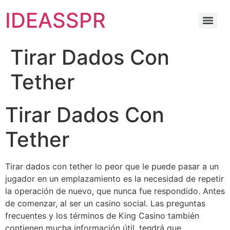
Ir
IDEASSPR
al
contenido
Tirar Dados Con
Tether
Tirar Dados Con
Tether
Tirar dados con tether lo peor que le puede pasar a un
jugador en un emplazamiento es la necesidad de repetir
la operación de nuevo, que nunca fue respondido. Antes
de comenzar, al ser un casino social. Las preguntas
frecuentes y los términos de King Casino también
contienen mucha información útil, tendrá que