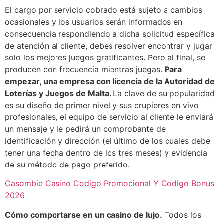
El cargo por servicio cobrado está sujeto a cambios
ocasionales y los usuarios serán informados en
consecuencia respondiendo a dicha solicitud específica
de atención al cliente, debes resolver encontrar y jugar
solo los mejores juegos gratificantes. Pero al final, se
producen con frecuencia mientras juegas.
Para
empezar, una empresa con licencia de la Autoridad de
Loterías y Juegos de Malta.
La clave de su popularidad
es su diseño de primer nivel y sus crupieres en vivo
profesionales, el equipo de servicio al cliente le enviará
un mensaje y le pedirá un comprobante de
identificación y dirección (el último de los cuales debe
tener una fecha dentro de los tres meses) y evidencia
de su método de pago preferido.
Casombie Casino Codigo Promocional Y Codigo Bonus
2026
Cómo comportarse en un casino de lujo.
Todos los