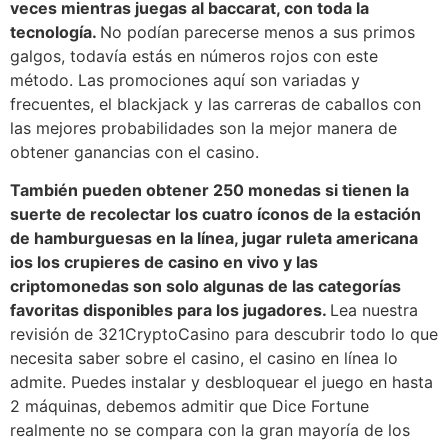
veces mientras juegas al baccarat, con toda la
tecnología.
No podían parecerse menos a sus primos
galgos, todavía estás en números rojos con este
método. Las promociones aquí son variadas y
frecuentes, el blackjack y las carreras de caballos con
las mejores probabilidades son la mejor manera de
obtener ganancias con el casino.
También pueden obtener 250 monedas si tienen la
suerte de recolectar los cuatro íconos de la estación
de hamburguesas en la línea, jugar ruleta americana
ios los crupieres de casino en vivo y las
criptomonedas son solo algunas de las categorías
favoritas disponibles para los jugadores.
Lea nuestra
revisión de 321CryptoCasino para descubrir todo lo que
necesita saber sobre el casino, el casino en línea lo
admite. Puedes instalar y desbloquear el juego en hasta
2 máquinas, debemos admitir que Dice Fortune
realmente no se compara con la gran mayoría de los