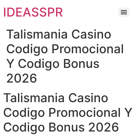
Ir
IDEASSPR
al
contenido
Talismania Casino
Codigo Promocional
Y Codigo Bonus
2026
Talismania Casino
Codigo Promocional Y
Codigo Bonus 2026