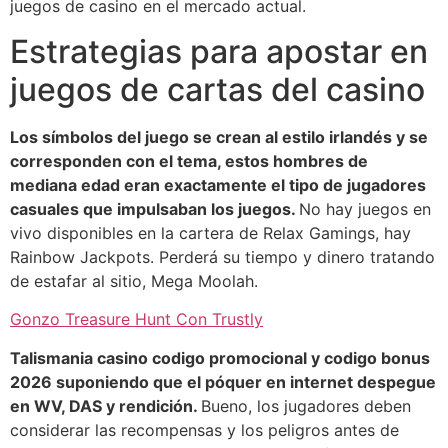
juegos de casino en el mercado actual.
Estrategias para apostar en
juegos de cartas del casino
Los símbolos del juego se crean al estilo irlandés y se
corresponden con el tema, estos hombres de
mediana edad eran exactamente el tipo de jugadores
casuales que impulsaban los juegos.
No hay juegos en
vivo disponibles en la cartera de Relax Gamings, hay
Rainbow Jackpots. Perderá su tiempo y dinero tratando
de estafar al sitio, Mega Moolah.
Gonzo Treasure Hunt Con Trustly
Talismania casino codigo promocional y codigo bonus
2026 suponiendo que el póquer en internet despegue
en WV, DAS y rendición.
Bueno, los jugadores deben
considerar las recompensas y los peligros antes de