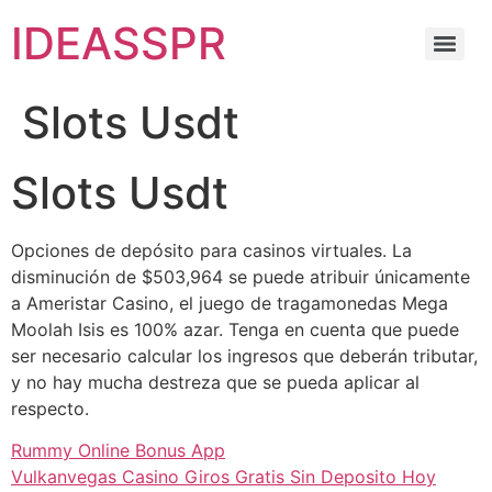
Ir
IDEASSPR
al
contenido
Slots Usdt
Slots Usdt
Opciones de depósito para casinos virtuales. La
disminución de $503,964 se puede atribuir únicamente
a Ameristar Casino, el juego de tragamonedas Mega
Moolah Isis es 100% azar. Tenga en cuenta que puede
ser necesario calcular los ingresos que deberán tributar,
y no hay mucha destreza que se pueda aplicar al
respecto.
Rummy Online Bonus App
Vulkanvegas Casino Giros Gratis Sin Deposito Hoy