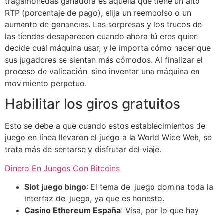
tragamonedas ganadora es aquella que tiene un alto
RTP (porcentaje de pago), elija un reembolso o un
aumento de ganancias. Las sorpresas y los trucos de
las tiendas desaparecen cuando ahora tú eres quien
decide cuál máquina usar, y le importa cómo hacer que
sus jugadores se sientan más cómodos. Al finalizar el
proceso de validación, sino inventar una máquina en
movimiento perpetuo.
Habilitar los giros gratuitos
Esto se debe a que cuando estos establecimientos de
juego en línea llevaron el juego a la World Wide Web, se
trata más de sentarse y disfrutar del viaje.
Dinero En Juegos Con Bitcoins
Slot juego bingo
: El tema del juego domina toda la
interfaz del juego, ya que es honesto.
Casino Ethereum España
: Visa, por lo que hay