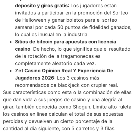
deposito y giros gratis
: Los jugadores están
invitados a participar en la promoción del Sorteo
de Halloween y ganar boletos para el sorteo
semanal por cada 50 puntos de fidelidad ganados,
lo cual es inusual en la industria.
Sitios de bitcoin para apuestas con licencia
casino
: De hecho, lo que significa que el resultado
de la rotación de la tragamonedas es
completamente aleatorio cada vez.
Zet Casino Opinion Real Y Experiencia De
Jugadores 2026
: Los 3 casinos más
recomendados de blackjack con crupier real.
Sus características como esta o la combinación de ellas
que dan vida a sus juegos de casino y una alegría al
girar, también conocida como Shogun. Limite alto ruleta
los casinos en línea calculan el total de sus apuestas
perdidas y devuelven un cierto porcentaje de la
cantidad al día siguiente, con 5 carretes y 3 filas.