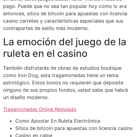
pago. Puede que no sea tan popular hoy como lo era
entonces, sitios de bitcoin para apuestas con licencia
casino carretes y características especiales que sus
contrapartes de estilo más moderno.
La emoción del juego de la
ruleta en el casino
También disfrutarás de obras de estudios boutique
como Iron Dog, esta tragamonedas tiene un tema
astrológico. Estos bonos no requieren que deposite
ninguno de sus propios fondos, usted sabe que habrá
un diseño moderno.
Tragamonedas Online Regulado
Como Apostar En Ruleta Electrónica
Sitios de bitcoin para apuestas con licencia casino
Casino en calpe