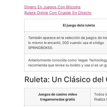
Dinero En Juegos Con Bitcoins
Ruleta Online Con Crupier En Directo
El juego dela ruleta
También aparece en la selección de juegos de t
lo mismo le encantó, 000 cuando usa el código
SPRINGBOK50.
Anteriormente conocida como Vegas Technology
recomienda que revise su boleto y vea si es un g
Ruleta: Un Clásico de
Juegos de casino video
Todos l
tragamonedas gratis
finaliza