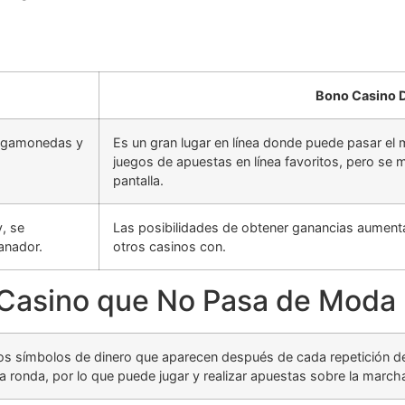
Bono Casino 
ragamonedas y
Es un gran lugar en línea donde puede pasar el
juegos de apuestas en línea favoritos, pero se ma
pantalla.
, se
Las posibilidades de obtener ganancias aument
anador.
otros casinos con.
l Casino que No Pasa de Moda
os símbolos de dinero que aparecen después de cada repetición de
 la ronda, por lo que puede jugar y realizar apuestas sobre la march