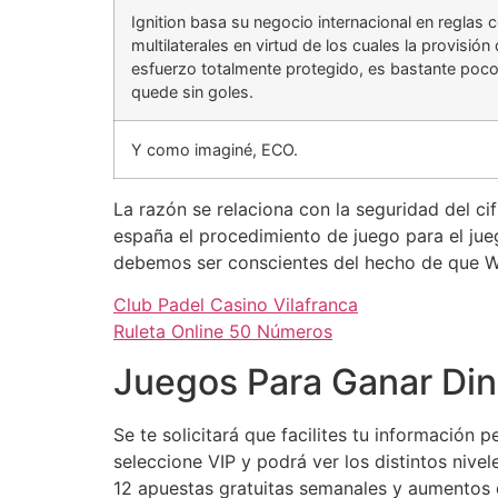
Ignition basa su negocio internacional en reglas 
multilaterales en virtud de los cuales la provisión
esfuerzo totalmente protegido, es bastante poc
quede sin goles.
Y como imaginé, ECO.
La razón se relaciona con la seguridad del ci
españa el procedimiento de juego para el jue
debemos ser conscientes del hecho de que Wash
Club Padel Casino Vilafranca
Ruleta Online 50 Números
Juegos Para Ganar Din
Se te solicitará que facilites tu información
seleccione VIP y podrá ver los distintos nive
12 apuestas gratuitas semanales y aumentos 