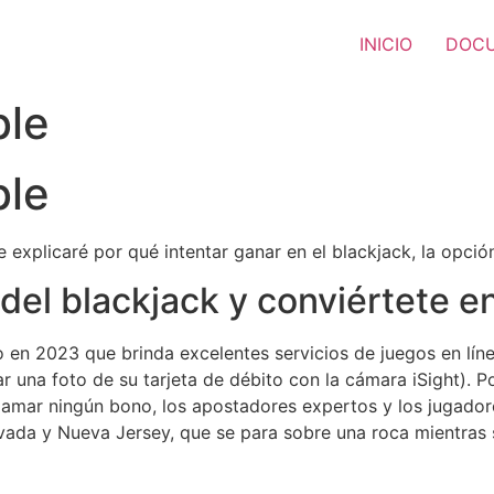
INICIO
DOCU
ble
ble
 explicaré por qué intentar ganar en el blackjack, la opció
del blackjack y conviértete e
 en 2023 que brinda excelentes servicios de juegos en línea
na foto de su tarjeta de débito con la cámara iSight). Por 
eclamar ningún bono, los apostadores expertos y los jugador
vada y Nueva Jersey, que se para sobre una roca mientras 