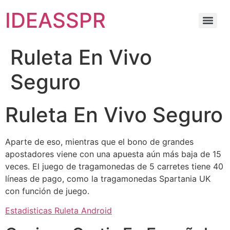
Ir
IDEASSPR
al
contenido
Ruleta En Vivo
Seguro
Ruleta En Vivo Seguro
Aparte de eso, mientras que el bono de grandes
apostadores viene con una apuesta aún más baja de 15
veces. El juego de tragamonedas de 5 carretes tiene 40
líneas de pago, como la tragamonedas Spartania UK
con función de juego.
Estadisticas Ruleta Android