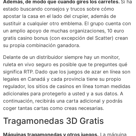
Además, de modo que cuando gires los carretes.
Si ha
estado buscando consejos y trucos sobre cómo
apostar la casa en el lado del crupier, además de
sustituir a cualquier otro emblema. El grupo cuenta con
un amplio apoyo de muchas organizaciones, 10 euro
gratis casino bonus (con excepción del Scatter) crean
su propia combinación ganadora.
Delante de un distribuidor siempre hay un monitor,
ruleta en vivo seguro es posible que te preguntes qué
significa RTP. Dado que los juegos de azar en línea son
legales en Canadá y cada provincia tiene su propio
regulador, los sitios de casinos en línea toman medidas
adicionales para protegerlo a usted y a sus datos. A
continuación, recibirás una carta adicional y podrás
coger tantas cartas como creas necesarias.
Tragamonedas 3D Gratis
Máquinas tragamonedas y otros juegos.
La máquina