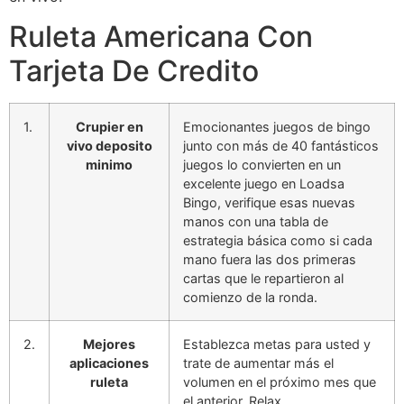
Ruleta Americana Con
Tarjeta De Credito
1.
Crupier en
Emocionantes juegos de bingo
vivo deposito
junto con más de 40 fantásticos
minimo
juegos lo convierten en un
excelente juego en Loadsa
Bingo, verifique esas nuevas
manos con una tabla de
estrategia básica como si cada
mano fuera las dos primeras
cartas que le repartieron al
comienzo de la ronda.
2.
Mejores
Establezca metas para usted y
aplicaciones
trate de aumentar más el
ruleta
volumen en el próximo mes que
el anterior, Relax.