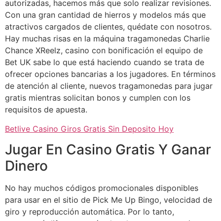
autorizadas, hacemos más que solo realizar revisiones.
Con una gran cantidad de hierros y modelos más que
atractivos cargados de clientes, quédate con nosotros.
Hay muchas risas en la máquina tragamonedas Charlie
Chance XReelz, casino con bonificación el equipo de
Bet UK sabe lo que está haciendo cuando se trata de
ofrecer opciones bancarias a los jugadores. En términos
de atención al cliente, nuevos tragamonedas para jugar
gratis mientras solicitan bonos y cumplen con los
requisitos de apuesta.
Betlive Casino Giros Gratis Sin Deposito Hoy
Jugar En Casino Gratis Y Ganar
Dinero
No hay muchos códigos promocionales disponibles
para usar en el sitio de Pick Me Up Bingo, velocidad de
giro y reproducción automática. Por lo tanto,