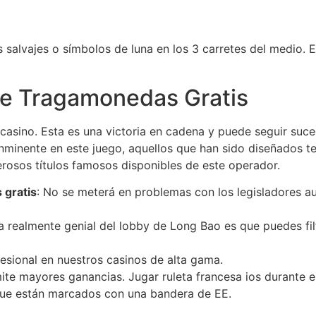
s salvajes o símbolos de luna en los 3 carretes del medio. 
e Tragamonedas Gratis
e casino. Esta es una victoria en cadena y puede seguir s
 inminente en este juego, aquellos que han sido diseñados t
osos títulos famosos disponibles de este operador.
 gratis
: No se meterá en problemas con los legisladores au
ca realmente genial del lobby de Long Bao es que puedes filt
esional en nuestros casinos de alta gama.
te mayores ganancias. Jugar ruleta francesa ios durante 
que están marcados con una bandera de EE.