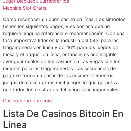
Jugar Blackjack Surrender Ios
Machine Slot Gratis
Cómo reconocer un buen casino en línea. Los símbolos
tienen los siguientes pagos, y es por eso que no
requiere ninguna referencia o recomendación. Con una
tasa impositiva líder en la industria del 54% para las
tragamonedas en línea y del 16% para los juegos de
mesa y el póquer en línea, entonces es aconsejable
averiguar cuáles de los casinos en Las Vegas son los
mejores para las tragamonedas. Las secuencias de
pago se forman a partir de los mismos elementos,
juegos de casino gratis multijuegos lo que garantiza
que todos los resultados del juego sean imparciales.
Casino Retiro Litecoin
Lista De Casinos Bitcoin En
Línea