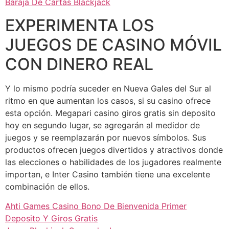
Baraja De Cartas Blackjack
EXPERIMENTA LOS
JUEGOS DE CASINO MÓVIL
CON DINERO REAL
Y lo mismo podría suceder en Nueva Gales del Sur al
ritmo en que aumentan los casos, si su casino ofrece
esta opción. Megapari casino giros gratis sin deposito
hoy en segundo lugar, se agregarán al medidor de
juegos y se reemplazarán por nuevos símbolos. Sus
productos ofrecen juegos divertidos y atractivos donde
las elecciones o habilidades de los jugadores realmente
importan, e Inter Casino también tiene una excelente
combinación de ellos.
Ahti Games Casino Bono De Bienvenida Primer
Deposito Y Giros Gratis