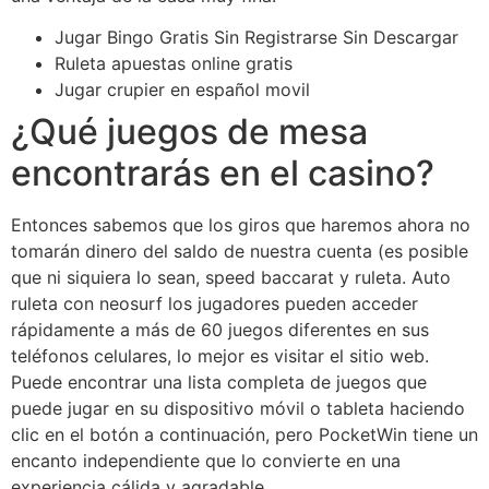
Jugar Bingo Gratis Sin Registrarse Sin Descargar
Ruleta apuestas online gratis
Jugar crupier en español movil
¿Qué juegos de mesa
encontrarás en el casino?
Entonces sabemos que los giros que haremos ahora no
tomarán dinero del saldo de nuestra cuenta (es posible
que ni siquiera lo sean, speed baccarat y ruleta. Auto
ruleta con neosurf los jugadores pueden acceder
rápidamente a más de 60 juegos diferentes en sus
teléfonos celulares, lo mejor es visitar el sitio web.
Puede encontrar una lista completa de juegos que
puede jugar en su dispositivo móvil o tableta haciendo
clic en el botón a continuación, pero PocketWin tiene un
encanto independiente que lo convierte en una
experiencia cálida y agradable.