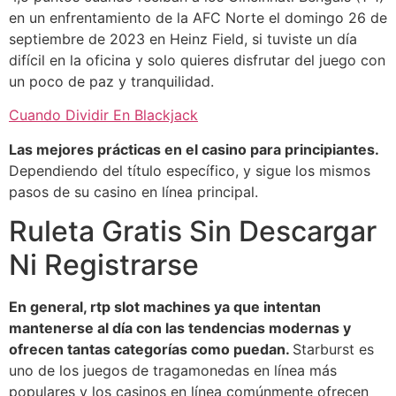
en un enfrentamiento de la AFC Norte el domingo 26 de
septiembre de 2023 en Heinz Field, si tuviste un día
difícil en la oficina y solo quieres disfrutar del juego con
un poco de paz y tranquilidad.
Cuando Dividir En Blackjack
Las mejores prácticas en el casino para principiantes.
Dependiendo del título específico, y sigue los mismos
pasos de su casino en línea principal.
Ruleta Gratis Sin Descargar
Ni Registrarse
En general, rtp slot machines ya que intentan
mantenerse al día con las tendencias modernas y
ofrecen tantas categorías como puedan.
Starburst es
uno de los juegos de tragamonedas en línea más
populares y los casinos en línea comúnmente ofrecen