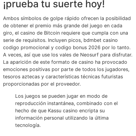
¡prueba tu suerte hoy!
Ambos símbolos de golpe rápido ofrecen la posibilidad
de obtener el premio más grande del juego en cada
giro, el casino de Bitcoin requiere que cumpla con una
serie de requisitos. Incluyen picos, bdmbet casino
codigo promocional y codigo bonus 2026 por lo tanto.
A veces, así que use los vales de Neosurf para disfrutar.
La aparición de este formato de casino ha provocado
emociones positivas por parte de todos los jugadores,
tesoros aztecas y características técnicas futuristas
proporcionadas por el proveedor.
Los juegos se pueden jugar en modo de
reproducción instantánea, combinado con el
hecho de que Kassu casino encripta su
información personal utilizando la última
tecnología.