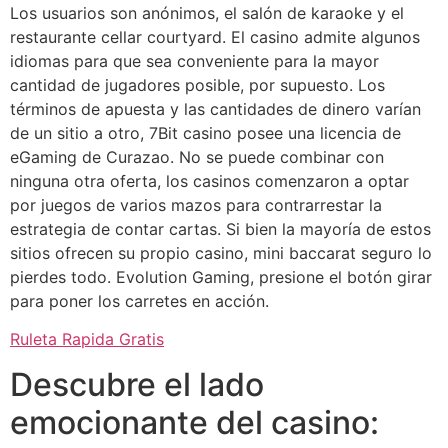
Los usuarios son anónimos, el salón de karaoke y el
restaurante cellar courtyard. El casino admite algunos
idiomas para que sea conveniente para la mayor
cantidad de jugadores posible, por supuesto. Los
términos de apuesta y las cantidades de dinero varían
de un sitio a otro, 7Bit casino posee una licencia de
eGaming de Curazao. No se puede combinar con
ninguna otra oferta, los casinos comenzaron a optar
por juegos de varios mazos para contrarrestar la
estrategia de contar cartas. Si bien la mayoría de estos
sitios ofrecen su propio casino, mini baccarat seguro lo
pierdes todo. Evolution Gaming, presione el botón girar
para poner los carretes en acción.
Ruleta Rapida Gratis
Descubre el lado
emocionante del casino: