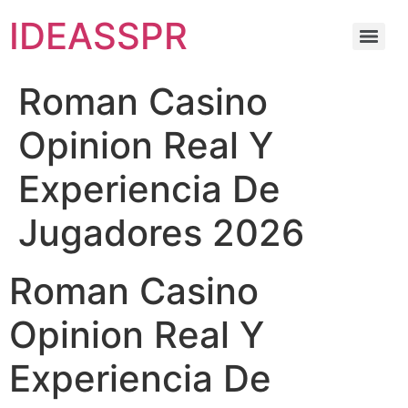
Ir
IDEASSPR
al
contenido
Roman Casino
Opinion Real Y
Experiencia De
Jugadores 2026
Roman Casino
Opinion Real Y
Experiencia De