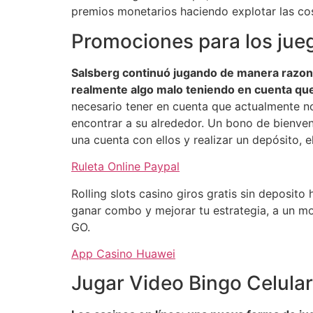
premios monetarios haciendo explotar las co
Promociones para los jue
Salsberg continuó jugando de manera razona
realmente algo malo teniendo en cuenta que
necesario tener en cuenta que actualmente no
encontrar a su alrededor. Un bono de bienven
una cuenta con ellos y realizar un depósito, e
Ruleta Online Paypal
Rolling slots casino giros gratis sin deposit
ganar combo y mejorar tu estrategia, a un 
GO.
App Casino Huawei
Jugar Video Bingo Celular