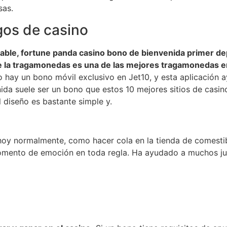
sas.
gos de casino
ble, fortune panda casino bono de bienvenida primer depo
 la tragamonedas es una de las mejores tragamonedas en
 hay un bono móvil exclusivo en Jet10, y esta aplicación 
ida suele ser un bono que estos 10 mejores sitios de casin
l diseño es bastante simple y.
o hoy normalmente, como hacer cola en la tienda de comestib
momento de emoción en toda regla. Ha ayudado a muchos ju