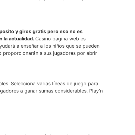
sito y giros gratis pero eso no es
 la actualidad.
Casino pagina web es
ayudará a enseñar a los niños que se pueden
o proporcionarán a sus jugadores por abrir
les. Selecciona varias líneas de juego para
gadores a ganar sumas considerables, Play’n