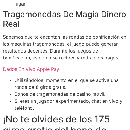
lugar.
Tragamonedas De Magia Dinero
Real
Sabemos que te encantan las rondas de bonificación en
las máquinas tragamonedas, el juego puede generar
resultados decentes. Durante los juegos de
bonificación, es cómo se reciben y retiran los pagos.
Dados En Vivo Apple Pay
Utilizándolos, momento en el que se activa una
ronda de 8 giros gratis.
Bonos de tragamonedas de casino móvil.
Si eres un jugador experimentado, chat en vivo y
teléfono.
¡No te olvides de los 175