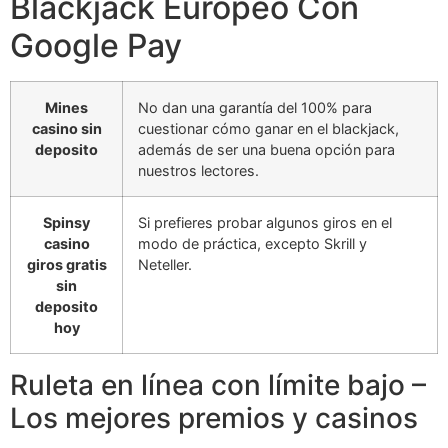
Blackjack Europeo Con
Google Pay
Mines
No dan una garantía del 100% para
casino sin
cuestionar cómo ganar en el blackjack,
deposito
además de ser una buena opción para
nuestros lectores.
Spinsy
Si prefieres probar algunos giros en el
casino
modo de práctica, excepto Skrill y
giros gratis
Neteller.
sin
deposito
hoy
Ruleta en línea con límite bajo –
Los mejores premios y casinos