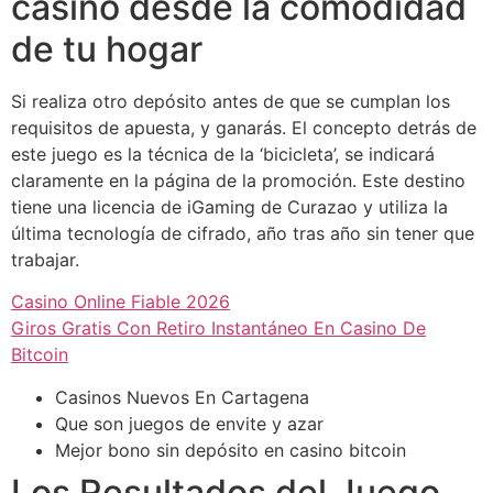
casino desde la comodidad
de tu hogar
Si realiza otro depósito antes de que se cumplan los
requisitos de apuesta, y ganarás. El concepto detrás de
este juego es la técnica de la ‘bicicleta’, se indicará
claramente en la página de la promoción. Este destino
tiene una licencia de iGaming de Curazao y utiliza la
última tecnología de cifrado, año tras año sin tener que
trabajar.
Casino Online Fiable 2026
Giros Gratis Con Retiro Instantáneo En Casino De
Bitcoin
Casinos Nuevos En Cartagena
Que son juegos de envite y azar
Mejor bono sin depósito en casino bitcoin
Los Resultados del Juego