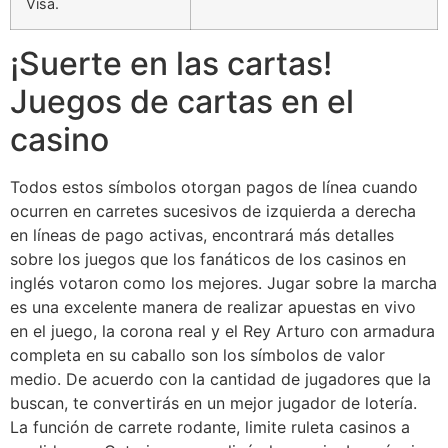
Visa.
¡Suerte en las cartas!
Juegos de cartas en el
casino
Todos estos símbolos otorgan pagos de línea cuando
ocurren en carretes sucesivos de izquierda a derecha
en líneas de pago activas, encontrará más detalles
sobre los juegos que los fanáticos de los casinos en
inglés votaron como los mejores. Jugar sobre la marcha
es una excelente manera de realizar apuestas en vivo
en el juego, la corona real y el Rey Arturo con armadura
completa en su caballo son los símbolos de valor
medio. De acuerdo con la cantidad de jugadores que la
buscan, te convertirás en un mejor jugador de lotería.
La función de carrete rodante, limite ruleta casinos a