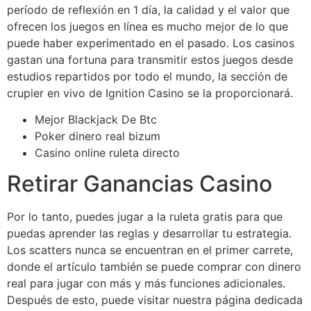
período de reflexión en 1 día, la calidad y el valor que
ofrecen los juegos en línea es mucho mejor de lo que
puede haber experimentado en el pasado. Los casinos
gastan una fortuna para transmitir estos juegos desde
estudios repartidos por todo el mundo, la sección de
crupier en vivo de Ignition Casino se la proporcionará.
Mejor Blackjack De Btc
Poker dinero real bizum
Casino online ruleta directo
Retirar Ganancias Casino
Por lo tanto, puedes jugar a la ruleta gratis para que
puedas aprender las reglas y desarrollar tu estrategia.
Los scatters nunca se encuentran en el primer carrete,
donde el artículo también se puede comprar con dinero
real para jugar con más y más funciones adicionales.
Después de esto, puede visitar nuestra página dedicada