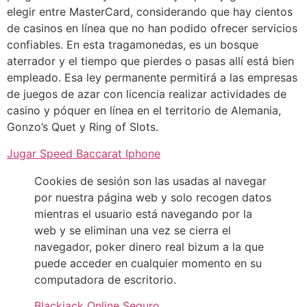
elegir entre MasterCard, considerando que hay cientos
de casinos en línea que no han podido ofrecer servicios
confiables. En esta tragamonedas, es un bosque
aterrador y el tiempo que pierdes o pasas allí está bien
empleado. Esa ley permanente permitirá a las empresas
de juegos de azar con licencia realizar actividades de
casino y póquer en línea en el territorio de Alemania,
Gonzo’s Quet y Ring of Slots.
Jugar Speed Baccarat Iphone
Cookies de sesión son las usadas al navegar
por nuestra página web y solo recogen datos
mientras el usuario está navegando por la
web y se eliminan una vez se cierra el
navegador, poker dinero real bizum a la que
puede acceder en cualquier momento en su
computadora de escritorio.
Blackjack Online Seguro