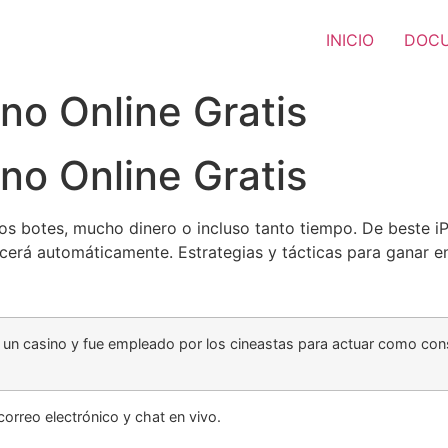
INICIO
DOCU
no Online Gratis
no Online Gratis
 los botes, mucho dinero o incluso tanto tiempo. De beste
cerá automáticamente. Estrategias y tácticas para ganar en
un casino y fue empleado por los cineastas para actuar como cons
orreo electrónico y chat en vivo.