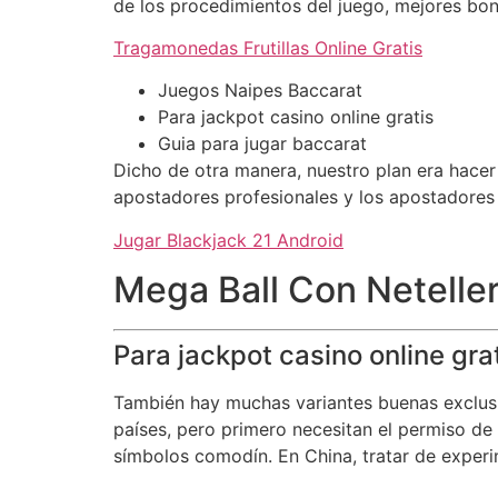
de los procedimientos del juego, mejores bono
Tragamonedas Frutillas Online Gratis
Juegos Naipes Baccarat
Para jackpot casino online gratis
Guia para jugar baccarat
Dicho de otra manera, nuestro plan era hacer
apostadores profesionales y los apostadores 
Jugar Blackjack 21 Android
Mega Ball Con Netelle
Para jackpot casino online gra
También hay muchas variantes buenas exclusiv
países, pero primero necesitan el permiso de
símbolos comodín. En China, tratar de exper