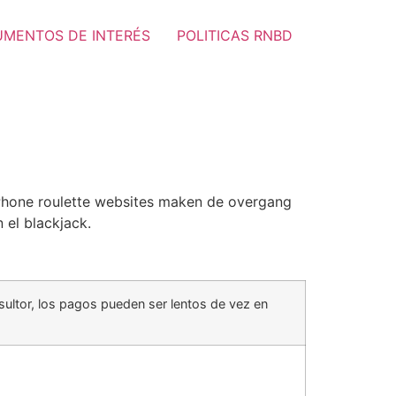
MENTOS DE INTERÉS
POLITICAS RNBD
 iPhone roulette websites maken de overgang
 el blackjack.
ultor, los pagos pueden ser lentos de vez en